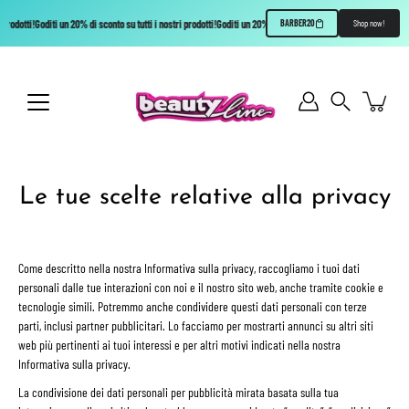
prodotti!
Goditi un 20% di sconto su tutti i nostri prodotti!
Goditi un 20% di sconto su tutti i nostri prodotti!
Godi
BARBER20
Shop now!
Skip
to
content
Search
Le tue scelte relative alla privacy
Come descritto nella nostra Informativa sulla privacy, raccogliamo i tuoi dati
personali dalle tue interazioni con noi e il nostro sito web, anche tramite cookie e
tecnologie simili. Potremmo anche condividere questi dati personali con terze
parti, inclusi partner pubblicitari. Lo facciamo per mostrarti annunci su altri siti
web più pertinenti ai tuoi interessi e per altri motivi indicati nella nostra
Informativa sulla privacy.
La condivisione dei dati personali per pubblicità mirata basata sulla tua