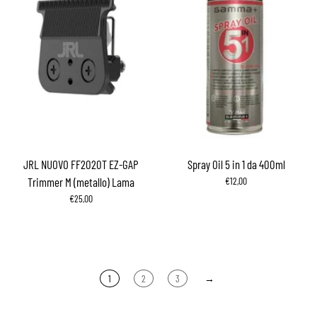
JRL NUOVO FF2020T EZ-GAP
Spray Oil 5 in 1 da 400ml
Trimmer M (metallo) Lama
€12,00
€25,00
1
2
3
→