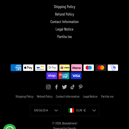
Shipping Policy
Refund Policy
Contact Information
Legal Notice
Partita iva
Shipping Policy
Refund Policy
Contact Information
Legal Notice
Partita iva
Language
Currency
ENGLISH
EUR €
© 2026,
Beautylinesrl
Powered by Shopify