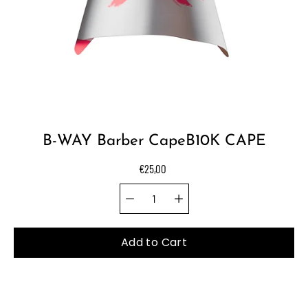
B-WAY Barber CapeB10K CAPE
€25,00
Quantity selector
Select
variant
Add to Cart