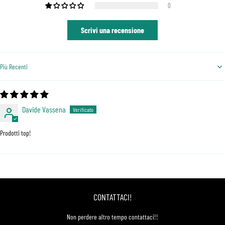
0
Scrivi una recensione
Sort by
Davide Vassena
Prodotti top!
CONTATTACI!
Non perdere altro tempo contattaci!!