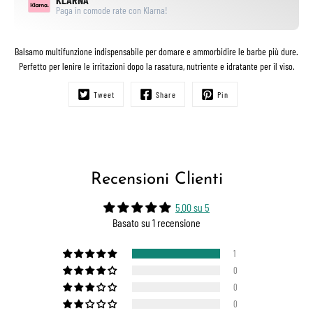
Paga in comode rate con Klarna!
Balsamo multifunzione indispensabile per domare e ammorbidire le barbe più dure.
Perfetto per lenire le irritazioni dopo la rasatura, nutriente e idratante per il viso.
Tweet
Share
Pin
Recensioni Clienti
5.00 su 5
Basato su 1 recensione
1
0
0
0