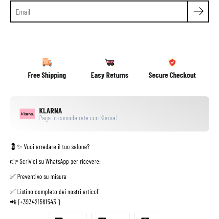
Free Shipping
Easy Returns
Secure Checkout
KLARNA
Paga in comode rate con Klarna!
💈✨
Vuoi arredare il tuo salone?
👉 Scrivici su
WhatsApp
per ricevere:
✅
Preventivo su misura
✅
Listino completo dei nostri articoli
📲 [+393421561543 ]