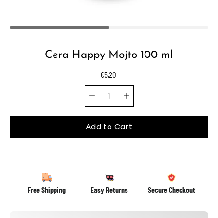
Cera Happy Mojto 100 ml
€5,20
Quantity selector
Select
variant
Add to Cart
Free Shipping
Easy Returns
Secure Checkout