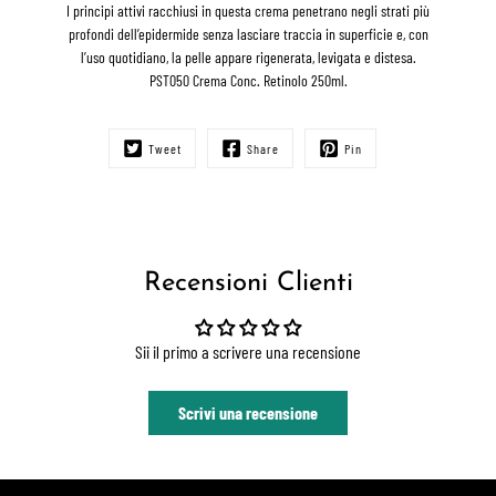
I
principi
attivi
racchiusi
in
questa
crema
penetrano
negli
strati
più
profondi
dell’epidermide
senza
lasciare
traccia
in
superficie
e,
con
l’uso
quotidiano,
la
pelle
appare
rigenerata,
levigata
e
distesa.
PST050 Crema Conc. Retinolo 250ml.
Tweet
Share
Pin
Recensioni Clienti
Sii il primo a scrivere una recensione
Scrivi una recensione