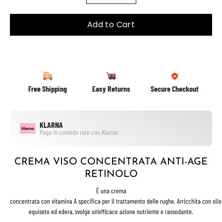
Add to Cart
Free Shipping
Easy Returns
Secure Checkout
KLARNA
Paga in comode rate con Klarna!
CREMA VISO CONCENTRATA ANTI-AGE
RETINOLO
È
una crema
concentrata
con
vitamina
A
specifica
per
il
trattamento
delle
rughe.
Arricchita
con
olio
equiseto
ed
edera,
svolge
un’efficace
azione
nutriente
e
rassodante.