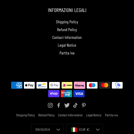
INFORMAZIONI LEGALI
Shipping Policy
Refund Policy
Contact Information
Legal Notice
Partita iva
Shipping Policy
Refund Policy
Contact Information
Legal Notice
Partita iva
Language
Currency
ENGLISH
EUR €