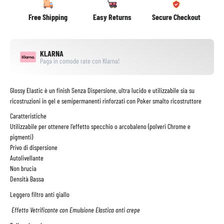
Free Shipping
Easy Returns
Secure Checkout
KLARNA
Paga in comode rate con Klarna!
Glossy Elastic è un finish Senza Dispersione, ultra lucido e utilizzabile sia su
ricostruzioni in gel e semipermanenti rinforzati con Poker smalto ricostruttore
Caratteristiche
Utilizzabile per ottenere l’effetto specchio o arcobaleno (polveri Chrome e
pigmenti)
Privo di dispersione
Autolivellante
Non brucia
Densità Bassa
Leggero filtro anti giallo
Effetto Vetrificante con Emulsione Elastica anti crepe