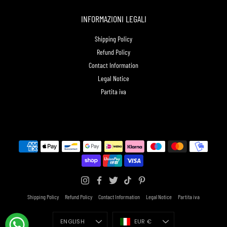
INFORMAZIONI LEGALI
Shipping Policy
Refund Policy
Contact Information
Legal Notice
Partita iva
Shipping Policy
Refund Policy
Contact Information
Legal Notice
Partita iva
Language
Currency
ENGLISH
EUR €