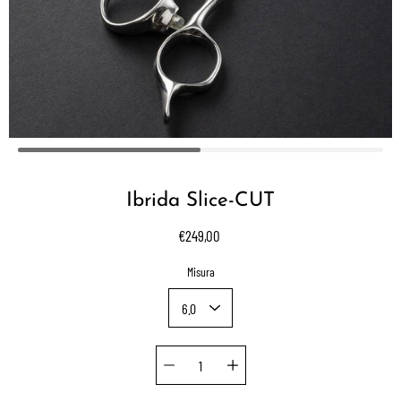
Ibrida Slice-CUT
€249,00
Select
Misura
variant
Quantity selector