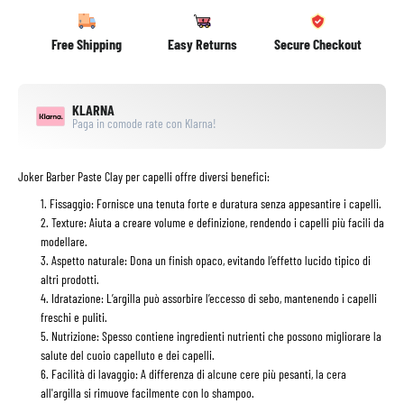
Free Shipping
Easy Returns
Secure Checkout
KLARNA
Paga in comode rate con Klarna!
Joker Barber Paste Clay per capelli offre diversi benefici:
Fissaggio
: Fornisce una tenuta forte e duratura senza appesantire i capelli.
Texture
: Aiuta a creare volume e definizione, rendendo i capelli più facili da
modellare.
Aspetto naturale
: Dona un finish opaco, evitando l’effetto lucido tipico di
altri prodotti.
Idratazione
: L’argilla può assorbire l’eccesso di sebo, mantenendo i capelli
freschi e puliti.
Nutrizione
: Spesso contiene ingredienti nutrienti che possono migliorare la
salute del cuoio capelluto e dei capelli.
Facilità di lavaggio
: A differenza di alcune cere più pesanti, la cera
all'argilla si rimuove facilmente con lo shampoo.