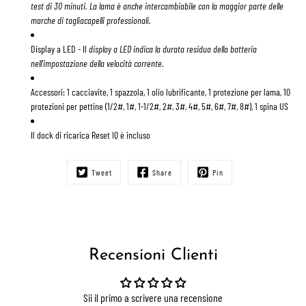
test di 30 minuti. La lama è anche intercambiabile con la maggior parte delle
marche di tagliacapelli professionali.
Display a LED
- Il
display a LED indica la durata residua della batteria
nell'impostazione della velocità corrente.
Accessori: 1 cacciavite, 1 spazzola, 1 olio lubrificante, 1 protezione per lama, 10
protezioni per pettine (1/2#, 1#, 1-1/2#, 2#, 3#, 4#, 5#, 6#, 7#, 8#), 1 spina US
Il dock di ricarica Reset IQ è incluso
Tweet
Share
Pin
Recensioni Clienti
Sii il primo a scrivere una recensione