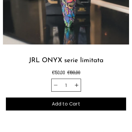
JRL ONYX serie limitata
€150,00
€190,00
Quantity selector
Select
variant
Add to Cart