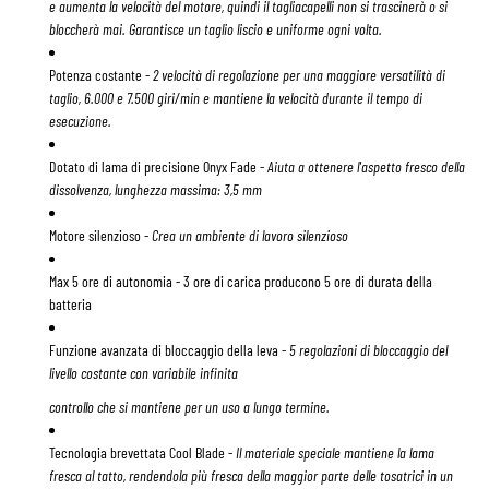
e aumenta la velocità del motore, quindi il tagliacapelli non si trascinerà o si
bloccherà mai. Garantisce un taglio liscio e uniforme ogni volta.
Potenza costante
-
2 velocità di regolazione per una maggiore versatilità di
taglio, 6.000 e 7.500 giri/min e mantiene la velocità durante il tempo di
esecuzione.
Dotato di lama di precisione Onyx Fade
-
Aiuta a ottenere l'aspetto fresco della
dissolvenza, lunghezza massima: 3,5 mm
Motore silenzioso
-
Crea un ambiente di lavoro silenzioso
Max 5 ore di autonomia
- 3 ore di carica producono 5 ore di durata della
batteria
Funzione avanzata di bloccaggio della leva
-
5 regolazioni di bloccaggio del
livello costante con variabile infinita
controllo che si mantiene per un uso a lungo termine.
Tecnologia brevettata Cool Blade
-
Il materiale speciale mantiene la lama
fresca al tatto, rendendola più fresca della maggior parte delle tosatrici in un