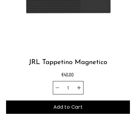
JRL Tappetino Magnetico
€40,00
Quantity selector
Select
variant
Add to Cart