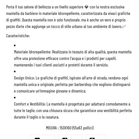
Porta il tuo salone di bellezza a un livello superiore 💎 con la nostra esclusiva
mantella da barbiere in materiale idrorepellente, caratterizzata da vivaci grafiche
di graffiti. Questa mantella non è solo funzionale, ma è anche un vero e proprio
pezzo d’arte che aggiunge un tocco di stile urbano al tuo ambiente di lavoro.✅
Caratteristiche:
Materiale Idrorepellente:
Realizzata in tessuto di alta qualità, questa mantella
offre una protezione efficace contro l'acqua e i prodotti per capelli,
mantenendo i tuoi clienti asciutti e protetti durante il servizio.
Design Unico:
Le grafiche di graffiti, ispirate all'arte di strada, rendono ogni
mantella unica e originale, perfetta per barbershop che vogliono distinguersi
e comunicare un'immagine giovane e dinamica.
Comfort e Vestibilità:
La mantella è progettata per adattarsi comodamente a
tutte le taglie, con una chiusura sicura che garantisce una vestibilità perfetta
durante il taglio o la rasatura.
MISURA : 150X160 (55x63 pollici)