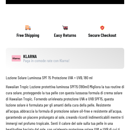
Free Shipping
Easy Returns
Secure Checkout
KLARNA
Paga in comode rate con Klarna!
Lozione Solare Luminosa SPF 15 Protezione UVA + UVB, 180 ml
Hawaiian Tropic Lozione protettiva luminosa SPF15 (180ml) Migliora la tua routine di
cura solare, proteggendo la tua pelle con questa lussuosa formula di crema solare
di Hawaiian Tropic. Fornendo un'elevata protezione UVA e UVB SPF15, questa
lozione solare è formulata per gli amanti della cura della pelle. Resistente
all'acqua, abbraccia la formula di protezione solare oil-free e resistente all'acqua,
garantendo un piacere prolungato al sole, creando ricordi indimenticabili mentre ti
immergi nel profumo tropicale. Senti il calore del sole sulla tua pelle in una
beatitudine baciata dal sole, con un'elevata protezione solare UVA e UVB di cui ti