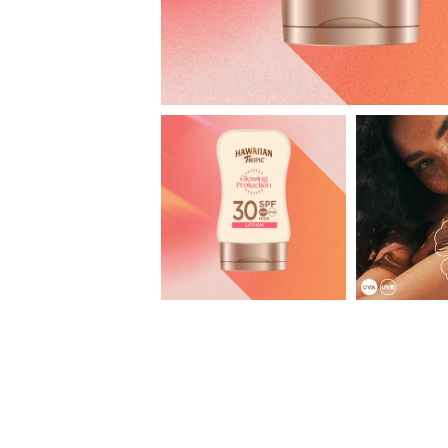
Open
Open
image
image
lightbox
lightbox