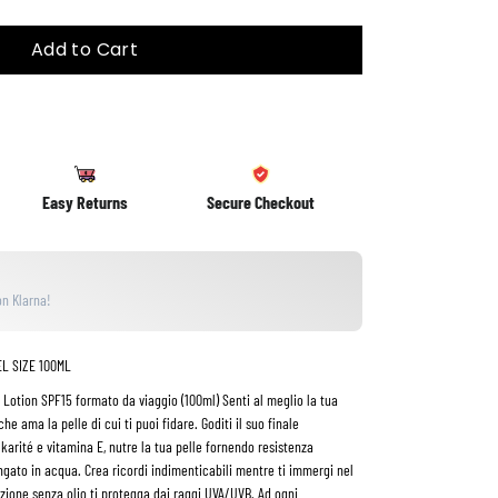
Add to Cart
Easy Returns
Secure Checkout
n Klarna!
L SIZE 100ML
Lotion SPF15 formato da viaggio (100ml) Senti al meglio la tua
e ama la pelle di cui ti puoi fidare. Goditi il suo finale
 karité e vitamina E, nutre la tua pelle fornendo resistenza
ngato in acqua. Crea ricordi indimenticabili mentre ti immergi nel
ozione senza olio ti protegga dai raggi UVA/UVB. Ad ogni