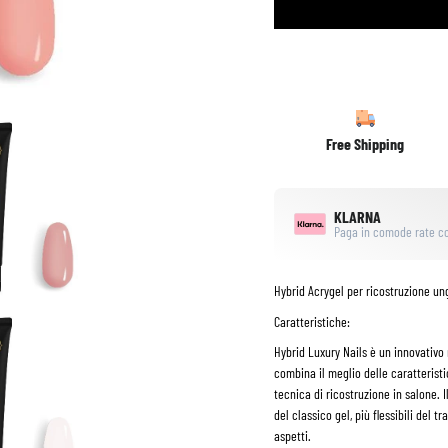
Free Shipping
KLARNA
Paga in comode rate co
Hybrid Acrygel per ricostruzione un
Caratteristiche:
Hybrid Luxury Nails è un innovativo 
combina il meglio delle caratteristi
tecnica di ricostruzione in salone. I
del classico gel, più flessibili del t
aspetti.