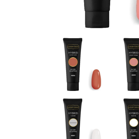
Open
Open
image
image
lightbox
lightbox
Open
Open
image
image
lightbox
lightbox