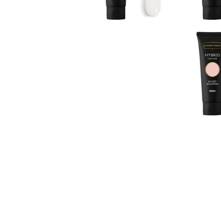
Open
image
lightbox