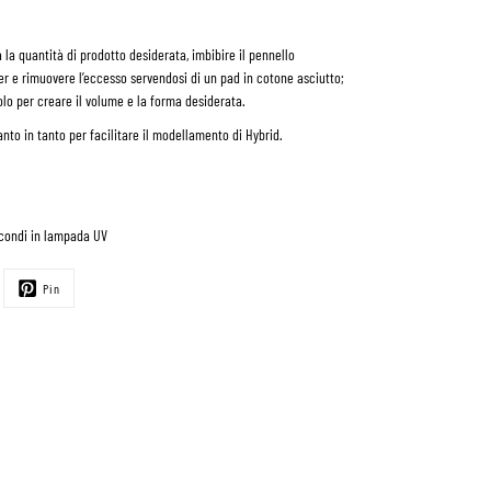
la quantità di prodotto desiderata, imbibire il pennello
er e rimuovere l’eccesso servendosi di un pad in cotone asciutto;
lo per creare il volume e la forma desiderata.
anto in tanto per facilitare il modellamento di Hybrid.
econdi in lampada UV
Pin