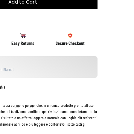
Add to Cart
Easy Returns
Secure Checkout
n Klarna!
ghie
mix tra acrygel e polygel che, in un unico prodotto pronto all’uso,
che dei tradizionali acrilici e gel, rivoluzionando completamente la
l risultato è un effetto leggero e naturale con unghie più resistenti
radizionale acrilico e più leggere e confortevoli sotto tutti gli