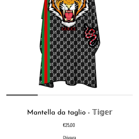
Mantella da taglio - 𝕋𝕚𝕘𝕖𝕣
€25,00
Select variant
Chiusura