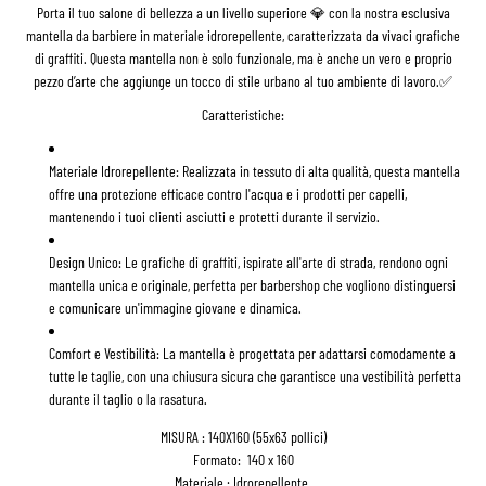
Porta il tuo salone di bellezza a un livello superiore 💎 con la nostra esclusiva
mantella da barbiere in materiale idrorepellente, caratterizzata da vivaci grafiche
di graffiti. Questa mantella non è solo funzionale, ma è anche un vero e proprio
pezzo d’arte che aggiunge un tocco di stile urbano al tuo ambiente di lavoro.✅
Caratteristiche:
Materiale Idrorepellente:
Realizzata in tessuto di alta qualità, questa mantella
offre una protezione efficace contro l'acqua e i prodotti per capelli,
mantenendo i tuoi clienti asciutti e protetti durante il servizio.
Design Unico:
Le grafiche di graffiti, ispirate all'arte di strada, rendono ogni
mantella unica e originale, perfetta per barbershop che vogliono distinguersi
e comunicare un'immagine giovane e dinamica.
Comfort e Vestibilità:
La mantella è progettata per adattarsi comodamente a
tutte le taglie, con una chiusura sicura che garantisce una vestibilità perfetta
durante il taglio o la rasatura.
MISURA : 140X160 (55x63 pollici)
Formato: 140 x 160
Materiale : Idrorepellente