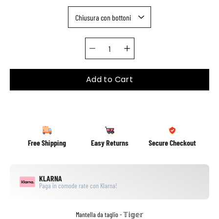
Quantity selector
Add to Cart
Free Shipping
Easy Returns
Secure Checkout
KLARNA
Paga in comode rate con Klarna!
Mantella da taglio - 𝕋𝕚𝕘𝕖𝕣