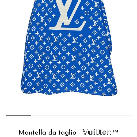
Mantella da taglio - 𝕍𝕦𝕚𝕥𝕥𝕠𝕟™