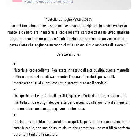
Paga in comode rate con Klarna!
Mantella da taglio -𝕍𝕦𝕚𝕥𝕥𝕠𝕟
Porta il tuo salone di bellezza a un livello superiore 💎 con la nostra esclusiva
mantella da barbiere in materiale idrorepellente, caratterizzata da vivaci grafiche
di graffiti. Questa mantella non è solo funzionale, ma è anche un vero e proprio
pezzo d’arte che aggiunge un tocco di stile urbano al tuo ambiente di lavoro.✅
Caratteristiche:
Materiale Idrorepellente:
Realizzata in tessuto di alta qualità, questa mantella
offre una protezione efficace contro l'acqua e i prodotti per capelli,
mantenendo i tuoi clienti asciutti e protetti durante il servizio.
Design Unico:
Le grafiche di graffiti, ispirate all'arte di strada, rendono ogni
mantella unica e originale, perfetta per barbershop che vogliono distinguersi
e comunicare un'immagine giovane e dinamica.
Comfort e Vestibilità:
La mantella è progettata per adattarsi comodamente a
tutte le taglie, con una chiusura sicura che garantisce una vestibilità perfetta
durante il taglio o la rasatura.