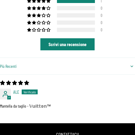
1
0
0
0
0
Scrivi una recensione
Sort by
ALE
Mantella da taglio - 𝕍𝕦𝕚𝕥𝕥𝕠𝕟™
CONTATTACI!