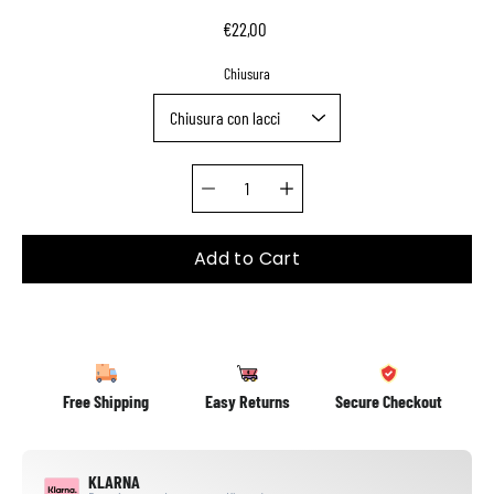
€22,00
Select variant
Chiusura
Quantity selector
Add to Cart
Free Shipping
Easy Returns
Secure Checkout
KLARNA