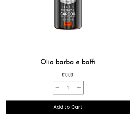
Olio barba e baffi
€10,00
Quantity selector
Select
variant
Add to Cart