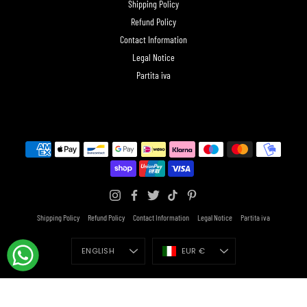
Shipping Policy
Refund Policy
Contact Information
Legal Notice
Partita iva
Shipping Policy
Refund Policy
Contact Information
Legal Notice
Partita iva
Language
Currency
ENGLISH
EUR €
© 2026,
Beautylinesrl
Powered by Shopify