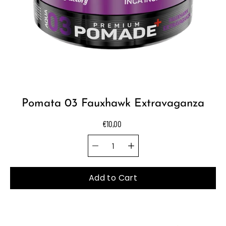
Pomata 03 Fauxhawk Extravaganza
€10,00
Quantity selector
Select
variant
Add to Cart