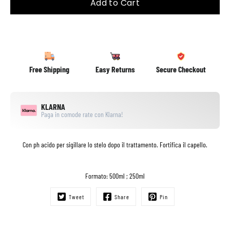
Add to Cart
Free Shipping
Easy Returns
Secure Checkout
KLARNA
Paga in comode rate con Klarna!
Con ph acido per sigillare lo stelo dopo il trattamento. Fortifica il capello.
Formato: 500ml ; 250ml
Tweet
Share
Pin