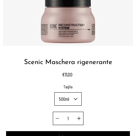
Scenic Maschera rigenerante
€11,00
Select variant
Taglia
Quantity selector