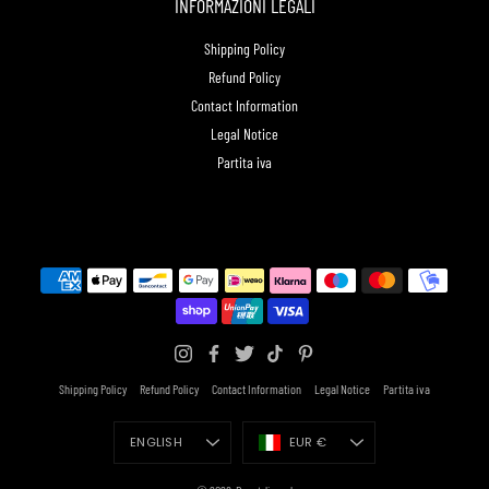
INFORMAZIONI LEGALI
Shipping Policy
Refund Policy
Contact Information
Legal Notice
Partita iva
Shipping Policy
Refund Policy
Contact Information
Legal Notice
Partita iva
Language
Currency
ENGLISH
EUR €