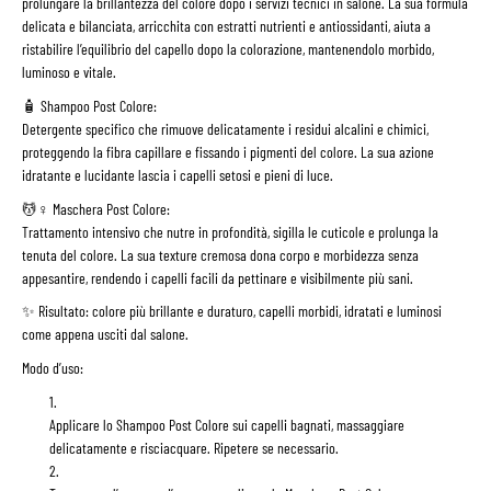
prolungare la brillantezza del colore
dopo i servizi tecnici in salone. La sua formula
delicata e bilanciata, arricchita con
estratti nutrienti e antiossidanti
, aiuta a
ristabilire l’equilibrio del capello
dopo la colorazione, mantenendolo morbido,
luminoso e vitale.
🧴
Shampoo Post Colore:
Detergente specifico che rimuove delicatamente i residui alcalini e chimici,
proteggendo la fibra capillare e fissando i pigmenti del colore. La sua azione
idratante e lucidante lascia i capelli setosi e pieni di luce.
💆♀️
Maschera Post Colore:
Trattamento intensivo che nutre in profondità, sigilla le cuticole e prolunga la
tenuta del colore. La sua texture cremosa dona corpo e morbidezza senza
appesantire, rendendo i capelli facili da pettinare e visibilmente più sani.
✨
Risultato:
colore più brillante e duraturo, capelli morbidi, idratati e luminosi
come appena usciti dal salone.
Modo d’uso:
Applicare lo
Shampoo Post Colore
sui capelli bagnati, massaggiare
delicatamente e risciacquare. Ripetere se necessario.