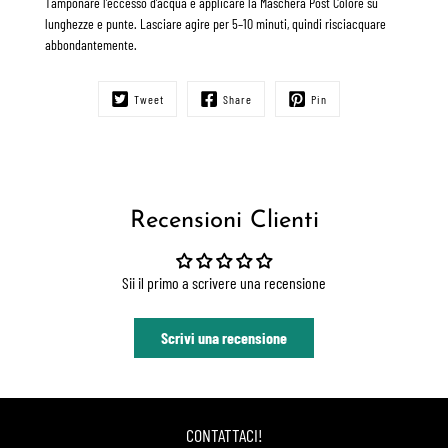
Tamponare l’eccesso d’acqua e applicare la
Maschera Post Colore
su
lunghezze e punte. Lasciare agire per
5–10 minuti
, quindi risciacquare
abbondantemente.
Tweet
Share
Pin
Recensioni Clienti
Sii il primo a scrivere una recensione
Scrivi una recensione
CONTATTACI!