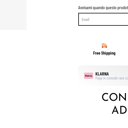
Avvisami quando questo prodott
Free Shipping
KLARNA
Paga in comode rate co
CON
AD