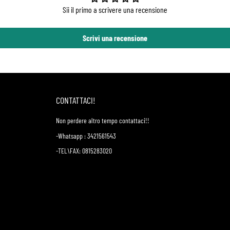
Sii il primo a scrivere una recensione
Scrivi una recensione
CONTATTACI!
Non perdere altro tempo contattaci!!
-Whatsapp : 3421561543
-TEL\FAX: 0815283020