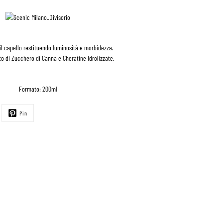
a il capello restituendo luminosità e morbidezza.
to di Zucchero di Canna e Cheratine Idrolizzate.
Formato: 200ml
Pin