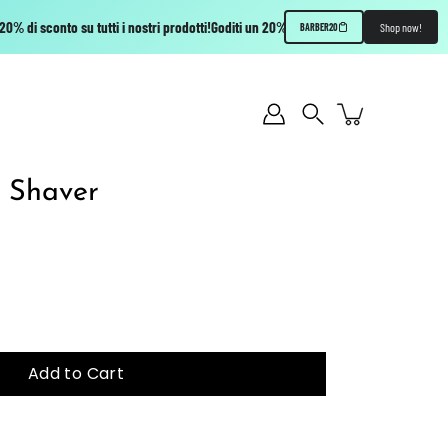
 di sconto su tutti i nostri prodotti!
Goditi un 20% di sconto su tutti i nostri prodott
Shop now!
BARBER20
Search
 Shaver
Add to Cart