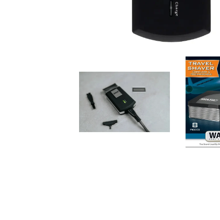
Open
Open
image
image
lightbox
lightbox