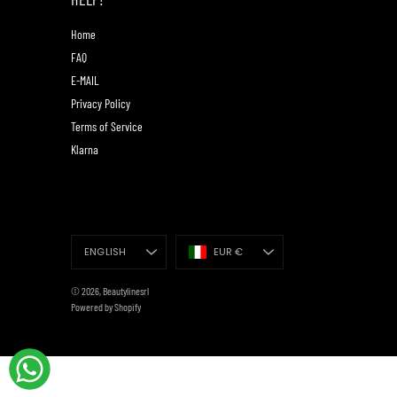
Home
FAQ
E-MAIL
Privacy Policy
Terms of Service
Klarna
Language
Currency
ENGLISH
EUR €
© 2026,
Beautylinesrl
Powered by Shopify