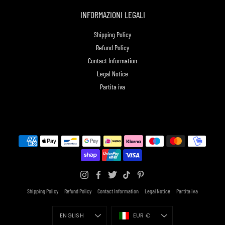
INFORMAZIONI LEGALI
Shipping Policy
Refund Policy
Contact Information
Legal Notice
Partita iva
Shipping Policy
Refund Policy
Contact Information
Legal Notice
Partita iva
Language
Currency
ENGLISH
EUR €