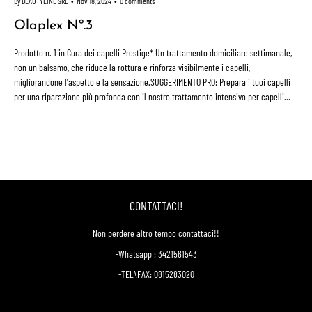
By BEAUTYLINE SRL
Nov 18, 2024
0 comments
Olaplex Nº.3
Prodotto n. 1 in Cura dei capelli Prestige* Un trattamento domiciliare settimanale,
non un balsamo, che riduce la rottura e rinforza visibilmente i capelli,
migliorandone l'aspetto e la sensazione.SUGGERIMENTO PRO: Prepara i tuoi capelli
per una riparazione più profonda con il nostro trattamento intensivo per capelli
No.0 di ispirazione professionale...
CONTATTACI!
Non perdere altro tempo contattaci!!
-Whatsapp : 3421561543
-TEL\FAX: 0815283020